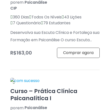
por
em
Psicanálise
CIP
360 Dias
Todos Os Níveis
43 Lições
7 Questionário
79 Estudantes
Desenvolva sua Escuta Clínica e Fortaleça sua
Formação em Psicanálise O curso Escuta
Clínica Avançada foi desenvolvido para
R$163,00
Comprar agora
estudantes, psicanalistas […]
Curso – Prática Clínica
Psicanalítica I
por
em
Psicanálise