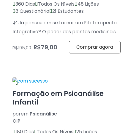
360 Dias
Todos Os Níveis
48 Lições
8 Questionário
21 Estudantes
🌿 Já pensou em se tornar um Fitoterapeuta
Integrativo? O poder das plantas medicinais
nas suas mãos — e um […]
R$79,00
Comprar agora
R$195,00
Formação em Psicanálise
Infantil
por
em
Psicanálise
CIP
180 Dias
Todos Os Níveis
25 Lições