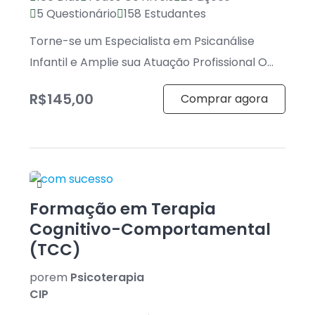
5 Questionário
158 Estudantes
Torne-se um Especialista em Psicanálise
Infantil e Amplie sua Atuação Profissional O
Curso de Formação em Psicanálise Infantil foi
R$145,00
Comprar agora
desenvolvido […]
Formação em Terapia
Cognitivo-Comportamental
(TCC)
por
em
Psicoterapia
CIP