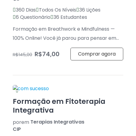
360 Dias
Todos Os Níveis
36 Lições
6 Questionário
36 Estudantes
Formação em Breathwork e Mindfulness —
100% Online! Você já parou para pensar em
como a respiração pode transformar sua […]
R$74,00
Comprar agora
R$145,00
Formação em Fitoterapia
Integrativa
por
em
Terapias Integrativas
CIP