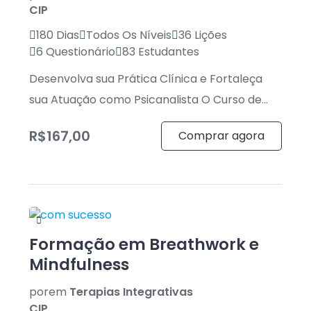
CIP
180 Dias
Todos Os Níveis
36 Lições
6 Questionário
83 Estudantes
Desenvolva sua Prática Clínica e Fortaleça
sua Atuação como Psicanalista O Curso de
Prática Clínica Psicanalítica foi desenvolvido
R$167,00
Comprar agora
para estudantes, […]
Formação em Breathwork e
Mindfulness
por
em
Terapias Integrativas
CIP