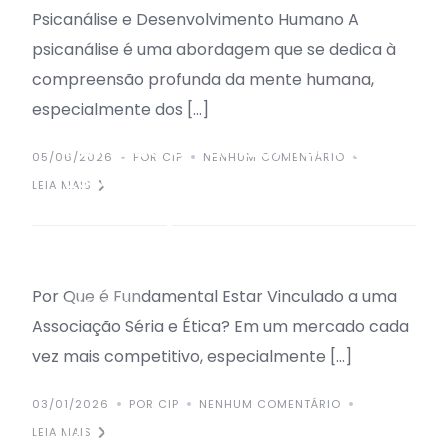
Psicanálise e Desenvolvimento Humano A
psicanálise é uma abordagem que se dedica à
compreensão profunda da mente humana,
especialmente dos […]
Por Que é Fundamental
05/06/2026
POR CIP
NENHUM COMENTÁRIO
Estar Vinculado a uma
LEIA MAIS
Associação Séria e Ética?
Por Que é Fundamental Estar Vinculado a uma
ARTIGOS
Associação Séria e Ética? Em um mercado cada
vez mais competitivo, especialmente […]
03/01/2026
POR CIP
NENHUM COMENTÁRIO
História e Surgimento da
LEIA MAIS